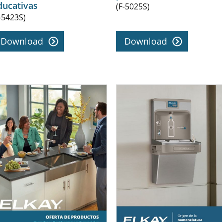
ducativas
(F-5025S)
-5423S)
Download
Download