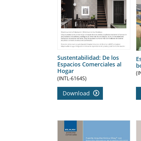
Sustentabilidad: De los
E
Espacios Comerciales al
b
Hogar
(I
(INTL-6164S)
Download