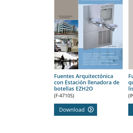
Fuentes Arquitectónica
F
con Estación llenadora de
q
botellas EZH2O
l
(F-4710S)
(I
Download