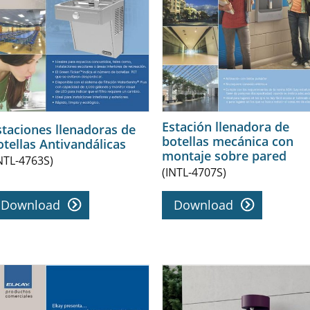
Estación llenadora de
staciones llenadoras de
botellas mecánica con
otellas Antivandálicas
montaje sobre pared
NTL-4763S)
(INTL-4707S)
Download
Download