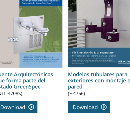
uente Arquitectónicas
Modelos tubulares para
ue forma parte del
exteriores con montaje 
istado GreenSpec
pared
NTL-4708S)
(F-4766)
Download
Download