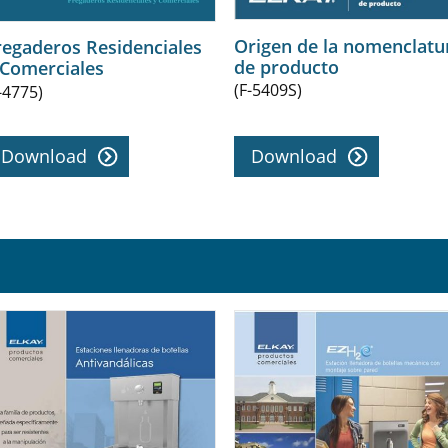
Origen de la nomenclatu
regaderos Residenciales
de producto
 Comerciales
(F-5409S)
-4775)
Download
Download