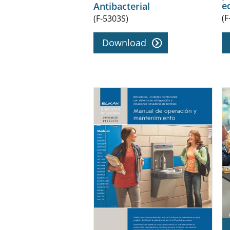
e
Antibacterial
(F
(F-5303S)
Download