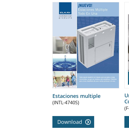
U
Estaciones multiple
C
(INTL-4740S)
(F
Download