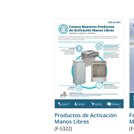
Productos de Activación
F
Manos Libres
M
(F-5322)
(F