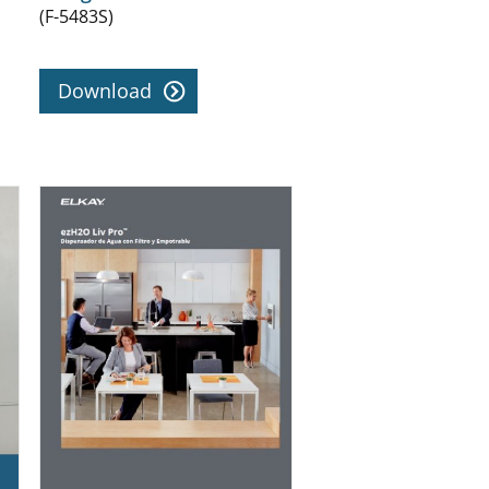
(F-5483S)
Download